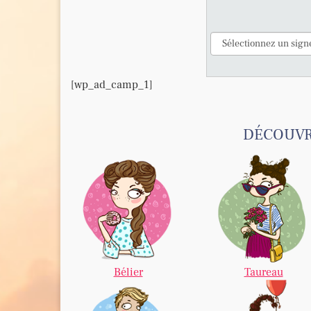
[wp_ad_camp_1]
DÉCOUVRE
Bélier
Taureau