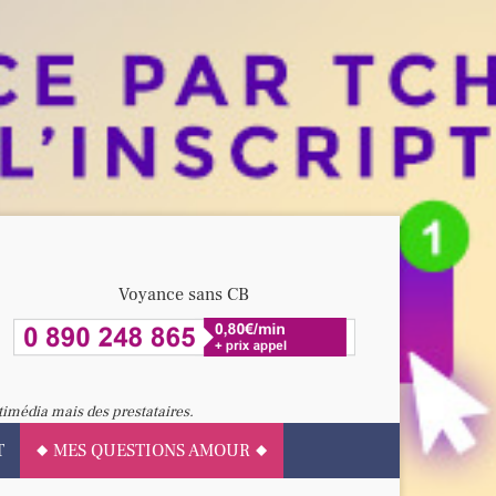
Voyance sans CB
timédia mais des prestataires.
T
MES QUESTIONS AMOUR