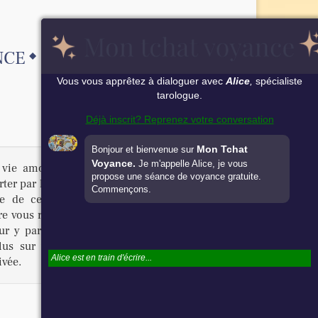
NCE
Vous vous apprêtez à dialoguer avec
Alice
,
spécialiste
tarologue.
Déjà inscrit? Reprenez votre conversation
Mon Tchat
Bonjour et bienvenue sur
Voyance.
Je m'appelle Alice, je vous
e vie amoureuse harmonieuse. Cependant, ils
propose une séance de voyance gratuite.
er par la sensualité, car cela pourrait nuire à
Commençons.
nce de certains astres pourrait provoquer un
e vous ressentiront un fort besoin de stabilité
r y parvenir. Ces étapes de votre vie seront
Puis-je avoir votre prénom s'il vous plaît?
plus sur votre avenir amoureux, vous pouvez
ivée.