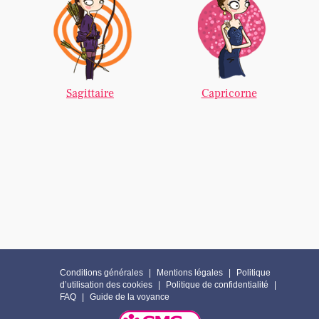
Sagittaire
Capricorne
Conditions générales
Mentions légales
Politique
d’utilisation des cookies
Politique de confidentialité
FAQ
Guide de la voyance