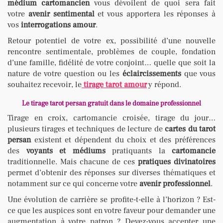
médium cartomancien
vous dévoilent de quoi sera fait
votre
avenir sentimental
et vous apportera les réponses à
vos
interrogations
amour
.
Retour potentiel de votre ex, possibilité d’une nouvelle
rencontre sentimentale, problèmes de couple, fondation
d’une famille, fidélité de votre conjoint… quelle que soit la
nature de votre question ou les
éclaircissements
que vous
souhaitez recevoir, le
tirage tarot amour
y répond.
Le tirage tarot persan gratuit dans le domaine professionnel
Tirage en croix, cartomancie croisée, tirage du jour…
plusieurs tirages et techniques de lecture de
cartes du tarot
persan
existent et dépendent du choix et des préférences
des
voyants et médiums
pratiquants la
cartomancie
traditionnelle. Mais chacune de ces
pratiques divinatoires
permet d’obtenir des réponses sur diverses thématiques et
notamment sur ce qui concerne votre
avenir professionnel
.
Une évolution de carrière se profite-t-elle à l’horizon ? Est-
ce que les auspices sont en votre faveur pour demander une
augmentation à votre patron ? Devez-vous accepter une