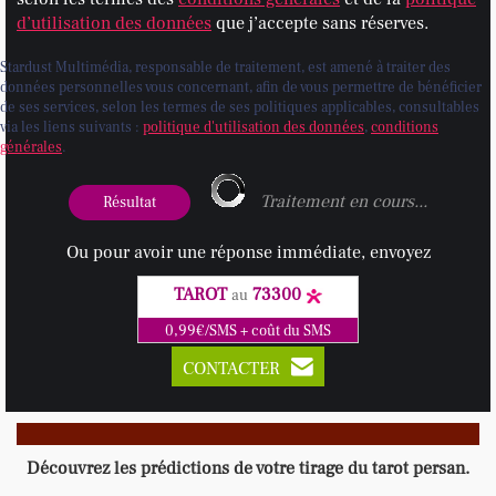
d’utilisation des données
que j’accepte sans réserves.
Stardust Multimédia, responsable de traitement, est amené à traiter des
données personnelles vous concernant, afin de vous permettre de bénéficier
de ses services, selon les termes de ses politiques applicables, consultables
via les liens suivants :
politique d'utilisation des données
,
conditions
générales
.
Traitement en cours...
Ou pour avoir une réponse immédiate, envoyez
TAROT
73300
au
0,99€/SMS + coût du SMS
CONTACTER
Découvrez les prédictions de votre tirage du tarot persan.