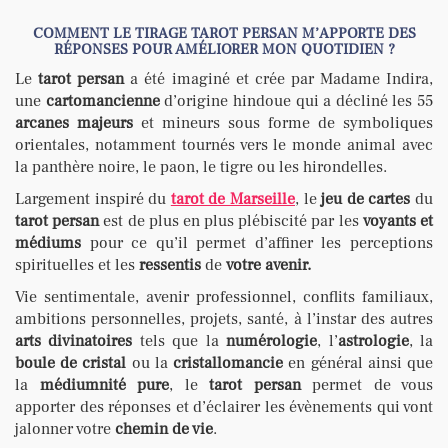
COMMENT LE TIRAGE TAROT PERSAN M’APPORTE DES
RÉPONSES POUR AMÉLIORER MON QUOTIDIEN ?
Le
tarot persan
a été imaginé et crée par Madame Indira,
une
cartomancienne
d’origine hindoue qui a décliné les 55
arcanes majeurs
et mineurs sous forme de symboliques
orientales, notamment tournés vers le monde animal avec
la panthère noire, le paon, le tigre ou les hirondelles.
Largement inspiré du
tarot de Marseille
, le
jeu de cartes
du
tarot persan
est de plus en plus plébiscité par les
voyants et
médiums
pour ce qu’il permet d’affiner les perceptions
spirituelles et les
ressentis
de
votre avenir.
Vie sentimentale, avenir professionnel, conflits familiaux,
ambitions personnelles, projets, santé, à l’instar des autres
arts divinatoires
tels que la
numérologie
, l’
astrologie
, la
boule de cristal
ou la
cristallomancie
en général ainsi que
la
médiumnité pure
, le
tarot persan
permet de vous
apporter des réponses et d’éclairer les évènements qui vont
jalonner votre
chemin de vie
.