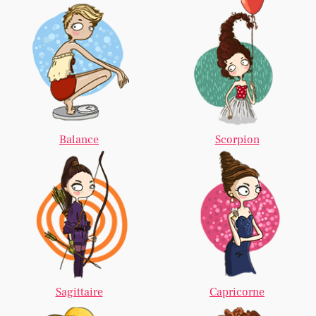
Balance
Scorpion
Sagittaire
Capricorne