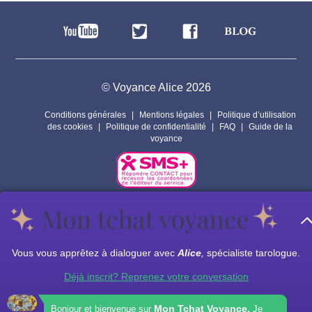
© Voyance Alice 2026
Conditions générales
Mentions légales
Politique d’utilisation
des cookies
Politique de confidentialité
FAQ
Guide de la
voyance
Par respect pour la vie privée de nos voyants, les personnages
présents sur ce site sont fictifs.
Les prestations de voyance peuvent êtres assurées par des sous
Vous vous apprêtez à dialoguer avec
Alice
,
spécialiste tarologue.
traitants.
Déjà inscrit? Reprenez votre conversation
Mon Tchat Voyance.
Bonjour et bienvenue sur
Je