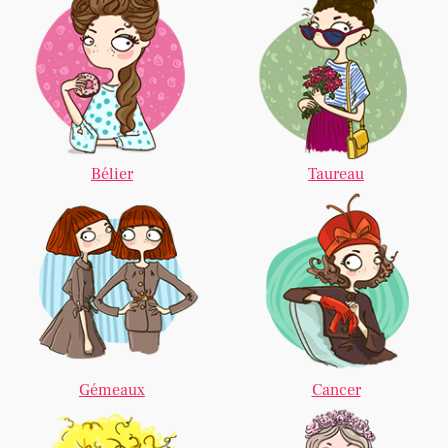
Bélier
Taureau
Gémeaux
Cancer