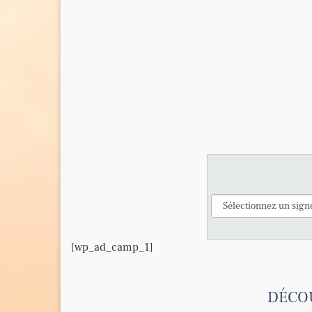
[wp_ad_camp_1]
DÉCOU