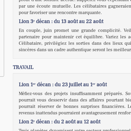
par une écoute mutuelle. Les célibataires gagneraie
pour favoriser une rencontre marquante.
Lion 3ᵉ décan : du 13 août au 22 août
En couple, juin promet une grande complicité. Veil
partenaire pour maintenir cet équilibre. Variez les ac
Célibataire, privilégiez les sorties dans des lieux 
sincères dans un cadre authentique seront les meilleurs
TRAVAIL
Lion 1ᵉʳ décan : du 23 juillet au 1ᵉʳ août
Méfiez-vous des projets insuffisamment préparés. So
pourrait vous desservir dans des affaires pourtant b
pourrait réserver de bonnes surprises financières. 
revenus inattendus pourraient avantageusement renforc
Lion 2ᵉ décan : du 2 août au 12 août
Trois planètes dynamisent votre secteur professionnel.