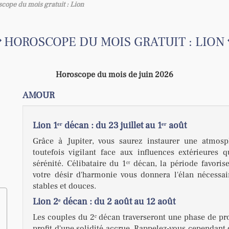
cope du mois gratuit : Lion
HOROSCOPE DU MOIS GRATUIT : LION
Horoscope du mois de juin 2026
AMOUR
Lion 1ᵉʳ décan : du 23 juillet au 1ᵉʳ août
Grâce à Jupiter, vous saurez instaurer une atmosp
toutefois vigilant face aux influences extérieures 
sérénité. Célibataire du 1ᵉʳ décan, la période favori
votre désir d'harmonie vous donnera l'élan nécessa
stables et douces.
Lion 2ᵉ décan : du 2 août au 12 août
Les couples du 2ᵉ décan traverseront une phase de pro
profit d'une solidité accrue. Rappelez-vous cependant 