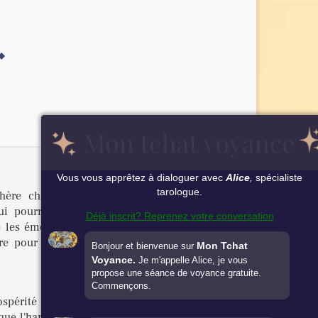
Vous vous apprêtez à dialoguer avec
Alice
,
spécialiste
tarologue.
hère chaleureuse dans votre couple. Restez
qui pourraient temporairement troubler cette
Déjà inscrit? Reprenez votre conversation
se les émotions sincères. Soutenu par Saturne,
ire pour construire des relations amoureuses
Mon Tchat
Bonjour et bienvenue sur
Voyance.
Je m'appelle Alice, je vous
propose une séance de voyance gratuite.
Commençons.
spérité affective. Les doutes s'estomperont au
que l'harmonie durable se bâtit jour après jour