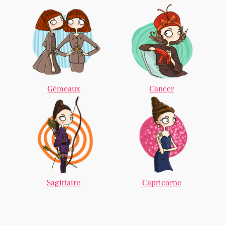
Gémeaux
Cancer
Sagittaire
Capricorne