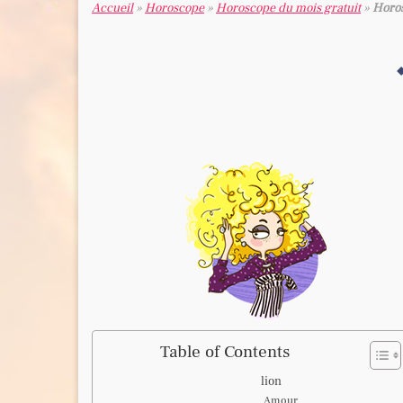
Accueil
»
Horoscope
»
Horoscope du mois gratuit
»
Horos
Table of Contents
lion
Amour