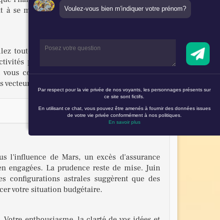
Voulez-vous bien m'indiquer votre prénom?
nt à se montrer plus ouverts aux opportunités
lez toutefois à respecter le rythme de votre
tivités partagées pour nourrir votre relation.
qui vous correspondent vraiment. Des échanges
 vecteurs pour faire une rencontre de qualité.
Par respect pour la vie privée de nos voyants, les personnages présents sur
ce site sont fictifs.
En utilisant ce chat, vous pouvez être amenés à fournir des données issues
de votre vie privée conformément à nos politiques.
En savoir plus
us l'influence de Mars, un excès d'assurance
ien engagées. La prudence reste de mise. Juin
Les configurations astrales suggèrent que des
er votre situation budgétaire.
 Votre enthousiasme, la clarté de vos idées et