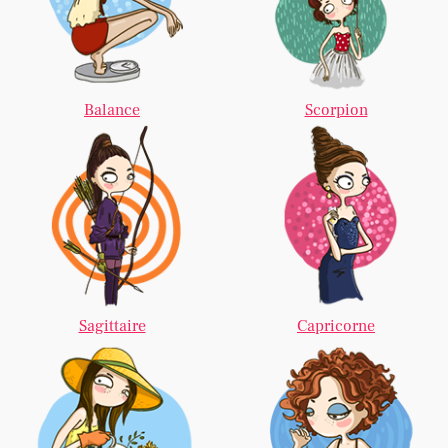
Balance
Scorpion
Sagittaire
Capricorne