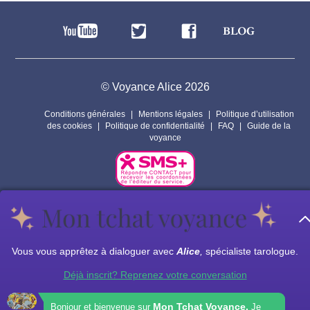
© Voyance Alice 2026
Conditions générales
Mentions légales
Politique d’utilisation
des cookies
Politique de confidentialité
FAQ
Guide de la
voyance
Par respect pour la vie privée de nos voyants, les personnages
présents sur ce site sont fictifs.
Les prestations de voyance peuvent êtres assurées par des sous
Vous vous apprêtez à dialoguer avec
Alice
,
spécialiste tarologue.
traitants.
Déjà inscrit? Reprenez votre conversation
Mon Tchat Voyance.
Bonjour et bienvenue sur
Je