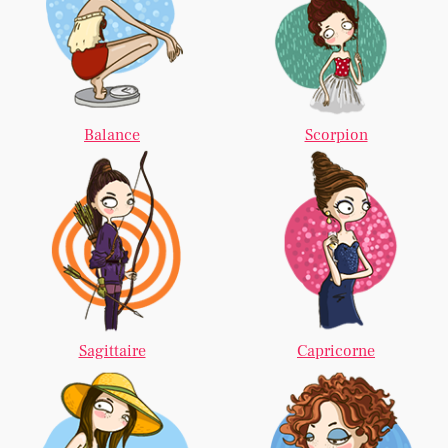
Balance
Scorpion
Sagittaire
Capricorne