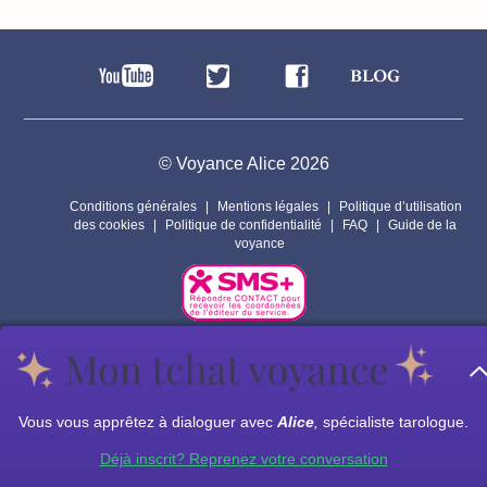
© Voyance Alice 2026
Conditions générales
Mentions légales
Politique d’utilisation
des cookies
Politique de confidentialité
FAQ
Guide de la
voyance
Par respect pour la vie privée de nos voyants, les personnages
présents sur ce site sont fictifs.
Les prestations de voyance peuvent êtres assurées par des sous
Vous vous apprêtez à dialoguer avec
Alice
,
spécialiste tarologue.
traitants.
Déjà inscrit? Reprenez votre conversation