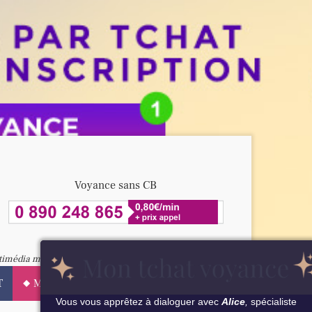
Voyance sans CB
timédia mais des prestataires.
T
MES QUESTIONS AMOUR
Vous vous apprêtez à dialoguer avec
Alice
,
spécialiste