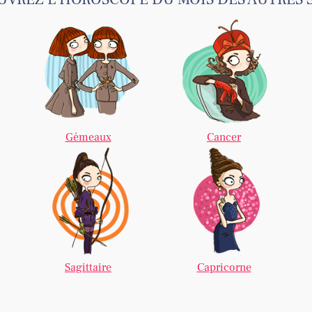
Gémeaux
Cancer
Sagittaire
Capricorne