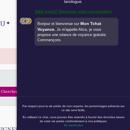
tarologue.
Déjà inscrit? Reprenez votre conversation
AU
Mon Tchat
Bonjour et bienvenue sur
Voyance.
Je m'appelle Alice, je vous
propose une séance de voyance gratuite.
Commençons.
Par respect pour la vie privée de nos voyants, les personnages présents sur
ce site sont fictifs.
En utilisant ce chat, vous pouvez être amenés à fournir des données issues
de votre vie privée conformément à nos politiques.
En savoir plus
SIGNES