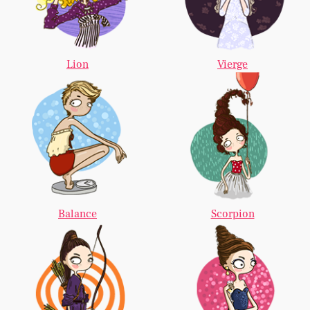
Lion
Vierge
Balance
Scorpion