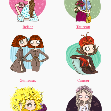
Bélier
Taureau
Gémeaux
Cancer