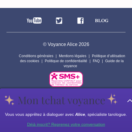
© Voyance Alice 2026
Conditions générales
Mentions légales
Politique d’utilisation
des cookies
Politique de confidentialité
FAQ
Guide de la
voyance
Par respect pour la vie privée de nos voyants, les personnages
présents sur ce site sont fictifs.
Les prestations de voyance peuvent êtres assurées par des sous
Vous vous apprêtez à dialoguer avec
Alice
,
spécialiste tarologue.
traitants.
Déjà inscrit? Reprenez votre conversation