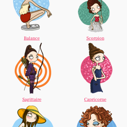
Balance
Scorpion
Sagittaire
Capricorne