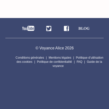
© Voyance Alice 2026
Conditions générales
Mentions légales
Politique d’utilisation
des cookies
Politique de confidentialité
FAQ
Guide de la
voyance
Par respect pour la vie privée de nos voyants, les personnages
présents sur ce site sont fictifs.
Les prestations de voyance peuvent êtres assurées par des sous
traitants.