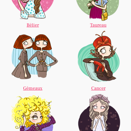
Bélier
Taureau
Gémeaux
Cancer