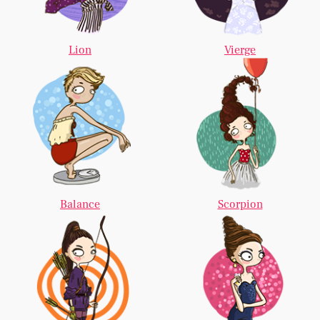
Lion
Vierge
Balance
Scorpion