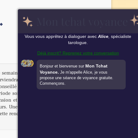
Vous vous apprêtez à dialoguer avec
Alice
,
spécialiste
tarologue.
Déjà inscrit? Reprenez votre conversation
Mon Tchat
Bonjour et bienvenue sur
Voyance.
 semaine, votre couple sera solide en dépit de
Je m'appelle Alice, je vous
propose une séance de voyance gratuite.
arviendra pas à vous perturber. L'ambiance au
Commençons.
onseillé d'éviter les bouderies durant ces sept
iode soit un peu difficile à supporter si votre
sion et de tolérance envers l'autre. Pour les
rs. Une rencontre significative se profilera à
e cette rencontre pourraient découler un mariage