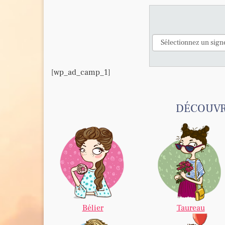
[wp_ad_camp_1]
DÉCOUVRE
Bélier
Taureau