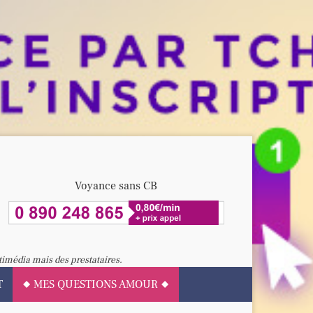
Voyance sans CB
timédia mais des prestataires.
T
MES QUESTIONS AMOUR