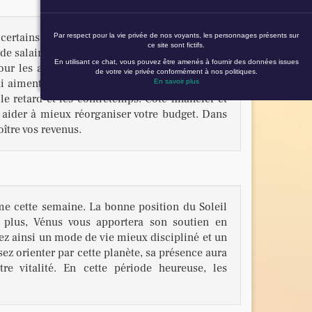
certains d'entre vous seront surchargés de
Par respect pour la vie privée de nos voyants, les personnages présents sur
ce site sont fictifs.
 salaire est possible, mais cette bénédiction
En utilisant ce chat, vous pouvez être amenés à fournir des données issues
ur les autres natifs, Saturne pourra entraîner
de votre vie privée conformément à nos politiques.
 aiment tant briller, devront ronger leur frein
En savoir plus
le retard et les contretemps. Côté financier et
s aider à mieux réorganiser votre budget. Dans
oître vos revenus.
me cette semaine. La bonne position du Soleil
e plus, Vénus vous apportera son soutien en
ez ainsi un mode de vie mieux discipliné et un
sez orienter par cette planète, sa présence aura
re vitalité. En cette période heureuse, les