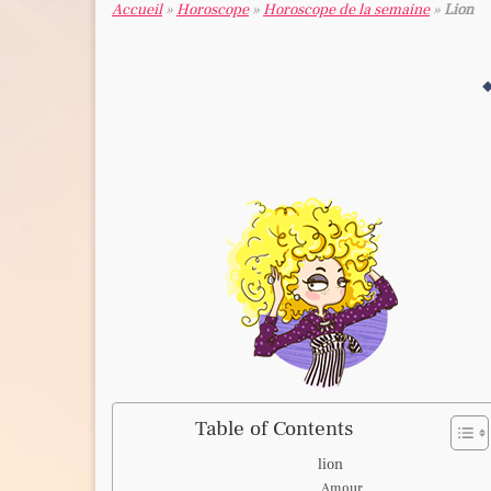
Accueil
»
Horoscope
»
Horoscope de la semaine
»
Lion
Table of Contents
lion
Amour