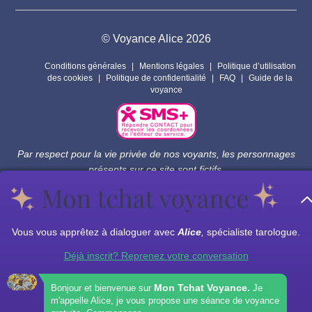
© Voyance Alice 2026
Conditions générales
Mentions légales
Politique d’utilisation
des cookies
Politique de confidentialité
FAQ
Guide de la
voyance
Par respect pour la vie privée de nos voyants, les personnages
présents sur ce site sont fictifs.
Les prestations de voyance peuvent êtres assurées par des sous
traitants.
Vous vous apprêtez à dialoguer avec
Alice
,
spécialiste tarologue.
Déjà inscrit? Reprenez votre conversation
Mon Tchat Voyance.
Bonjour et bienvenue sur
Je
m'appelle Alice, je vous propose une séance de voyance